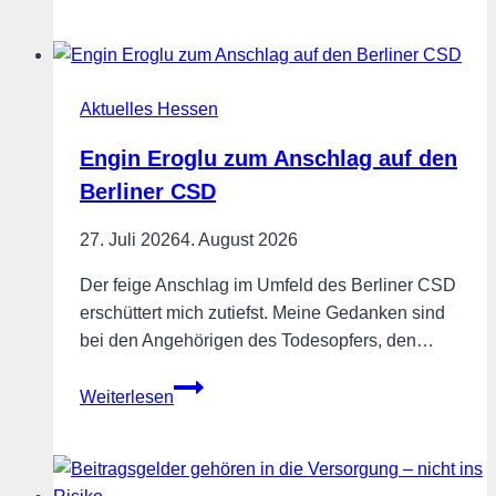
–
Heimischen
Obstbau
Aktuelles Hessen
vor
dem
Engin Eroglu zum Anschlag auf den
Aus
Berliner CSD
bewahren!
27. Juli 2026
4. August 2026
Der feige Anschlag im Umfeld des Berliner CSD
erschüttert mich zutiefst. Meine Gedanken sind
bei den Angehörigen des Todesopfers, den…
Engin
Weiterlesen
Eroglu
zum
Anschlag
auf