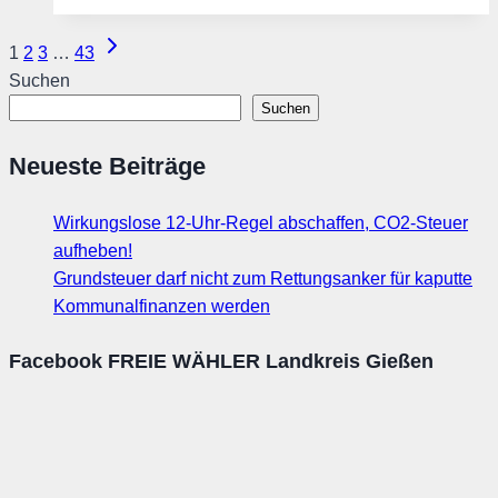
–
Seitennavigation
Nächste
1
2
3
…
43
nicht
Seite
Suchen
die
Suchen
Bürger
auspressen!
Neueste Beiträge
Wirkungslose 12-Uhr-Regel abschaffen, CO2-Steuer
aufheben!
Grundsteuer darf nicht zum Rettungsanker für kaputte
Kommunalfinanzen werden
Facebook FREIE WÄHLER Landkreis Gießen