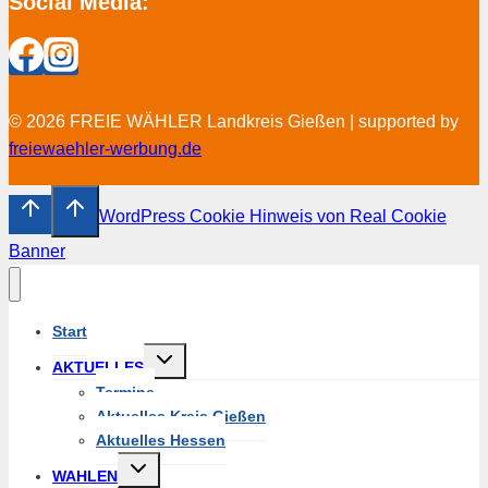
Social Media:
© 2026 FREIE WÄHLER Landkreis Gießen | supported by
freiewaehler-werbung.de
WordPress Cookie Hinweis von Real Cookie
Banner
Start
Untermenü
AKTUELLES
umschalten
Termine
Aktuelles Kreis Gießen
Aktuelles Hessen
Untermenü
WAHLEN
umschalten