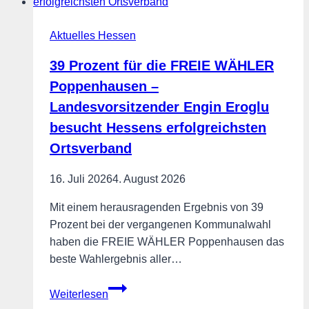
–
nicht
Aktuelles Hessen
ins
Risiko
39 Prozent für die FREIE WÄHLER
Poppenhausen –
Landesvorsitzender Engin Eroglu
besucht Hessens erfolgreichsten
Ortsverband
16. Juli 2026
4. August 2026
Mit einem herausragenden Ergebnis von 39
Prozent bei der vergangenen Kommunalwahl
haben die FREIE WÄHLER Poppenhausen das
beste Wahlergebnis aller…
39
Weiterlesen
Prozent