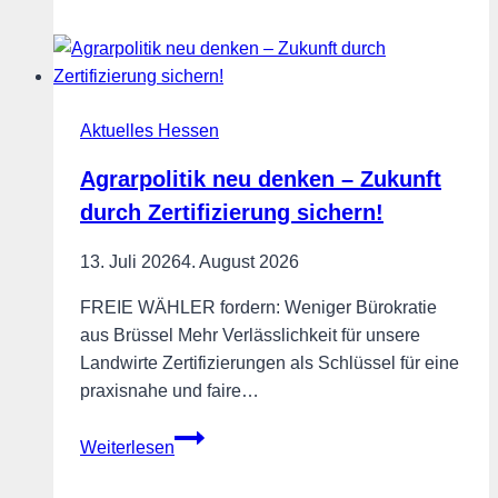
für
die
FREIE
WÄHLER
Aktuelles Hessen
Poppenhausen
–
Agrarpolitik neu denken – Zukunft
Landesvorsitzender
durch Zertifizierung sichern!
Engin
Eroglu
13. Juli 2026
4. August 2026
besucht
Hessens
FREIE WÄHLER fordern: Weniger Bürokratie
erfolgreichsten
aus Brüssel Mehr Verlässlichkeit für unsere
Ortsverband
Landwirte Zertifizierungen als Schlüssel für eine
praxisnahe und faire…
Agrarpolitik
Weiterlesen
neu
denken