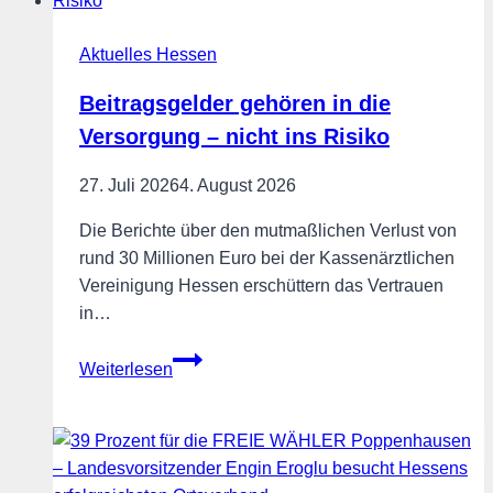
den
Aktuelles Hessen
Berliner
CSD
Beitragsgelder gehören in die
Versorgung – nicht ins Risiko
27. Juli 2026
4. August 2026
Die Berichte über den mutmaßlichen Verlust von
rund 30 Millionen Euro bei der Kassenärztlichen
Vereinigung Hessen erschüttern das Vertrauen
in…
Beitragsgelder
Weiterlesen
gehören
in
die
Versorgung