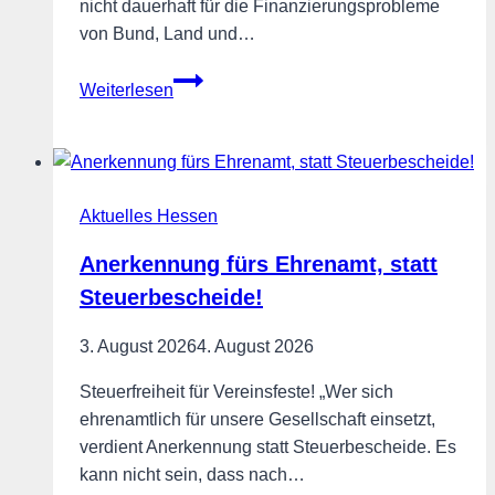
nicht dauerhaft für die Finanzierungsprobleme
von Bund, Land und…
Grundsteuer
Weiterlesen
darf
nicht
zum
Rettungsanker
Aktuelles Hessen
für
kaputte
Anerkennung fürs Ehrenamt, statt
Kommunalfinanzen
Steuerbescheide!
werden
3. August 2026
4. August 2026
Steuerfreiheit für Vereinsfeste! „Wer sich
ehrenamtlich für unsere Gesellschaft einsetzt,
verdient Anerkennung statt Steuerbescheide. Es
kann nicht sein, dass nach…