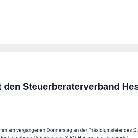
 den Steuerberaterverband Hes
nahm am vergangenen Donnerstag an der Präsidiumsfeier des 
, der langjährige Präsident des StBV Hessen, verabschiedet.