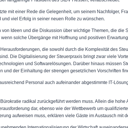
 mit einer Rede die Gelegenheit, um seinem Nachfolger, Fran
 und viel Erfolg in seiner neuen Rolle zu wünschen.
ch von Ideen und die Diskussion über wichtige Themen, die die 
, wenn solche Übergänge mit Hoffnung und positiven Erwartunge
 Herausforderungen, die sowohl durch die Komplexität des Steue
d. Die Digitalisierung der Steuerpraxis bringt zwar viele Vortei
Technologien und Softwarelösungen. Darüber hinaus müssen Ste
und der Einhaltung der strengen gesetzlichen Vorschriften fin
 ausreichend Personal auch aufeinander abgestimmte IT-Lösunge
Bürokratie radikal zurückgeführt werden muss. Allein die hohe 
Herausforderung dar, ebenso wie der Wettbewerb um qualifizierte
ierung aufweisen muss, erklären viele Gäste im Austausch mit
unehmenden Internationalisierung der Wirtschaft auseinanderset