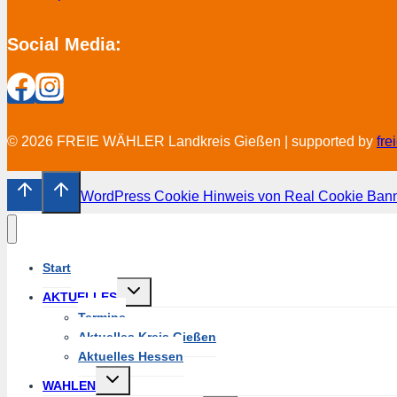
Social Media:
© 2026 FREIE WÄHLER Landkreis Gießen | supported by
fr
WordPress Cookie Hinweis von Real Cookie Ban
Start
Untermenü
AKTUELLES
umschalten
Termine
Aktuelles Kreis Gießen
Aktuelles Hessen
Untermenü
WAHLEN
umschalten