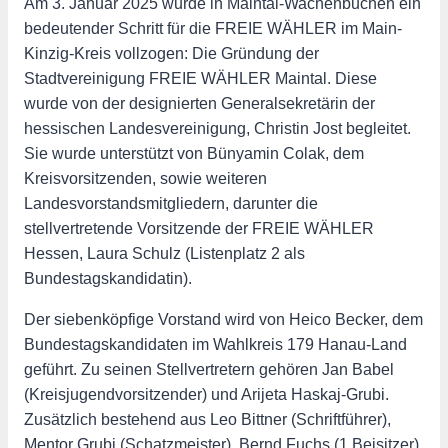
Am 3. Januar 2025 wurde in Maintal-Wachenbuchen ein
bedeutender Schritt für die FREIE WÄHLER im Main-
Kinzig-Kreis vollzogen: Die Gründung der
Stadtvereinigung FREIE WÄHLER Maintal. Diese
wurde von der designierten Generalsekretärin der
hessischen Landesvereinigung, Christin Jost begleitet.
Sie wurde unterstützt von Bünyamin Colak, dem
Kreisvorsitzenden, sowie weiteren
Landesvorstandsmitgliedern, darunter die
stellvertretende Vorsitzende der FREIE WÄHLER
Hessen, Laura Schulz (Listenplatz 2 als
Bundestagskandidatin).
Der siebenköpfige Vorstand wird von Heico Becker, dem
Bundestagskandidaten im Wahlkreis 179 Hanau-Land
geführt. Zu seinen Stellvertretern gehören Jan Babel
(Kreisjugendvorsitzender) und Arijeta Haskaj-Grubi.
Zusätzlich bestehend aus Leo Bittner (Schriftführer),
Mentor Grubi (Schatzmeister), Bernd Fuchs (1.Beisitzer)