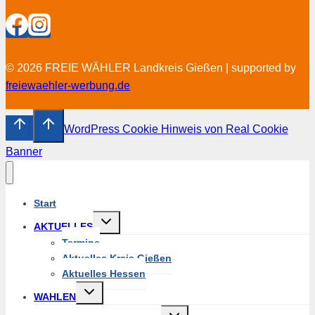
© 2026 FREIE WÄHLER Landkreis Gießen | supported by
freiewaehler-werbung.de
WordPress Cookie Hinweis von Real Cookie
Banner
Start
Untermenü
AKTUELLES
umschalten
Termine
Aktuelles Kreis Gießen
Aktuelles Hessen
Untermenü
WAHLEN
umschalten
Untermenü