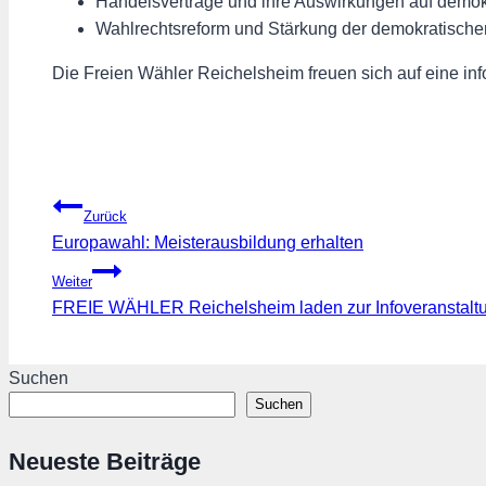
Handelsverträge und ihre Auswirkungen auf demok
Wahlrechtsreform und Stärkung der demokratische
Die Freien Wähler Reichelsheim freuen sich auf eine inf
Beitragsnavigation
Zurück
Europawahl: Meisterausbildung erhalten
Weiter
FREIE WÄHLER Reichelsheim laden zur Infoveranstaltun
Suchen
Suchen
Neueste Beiträge