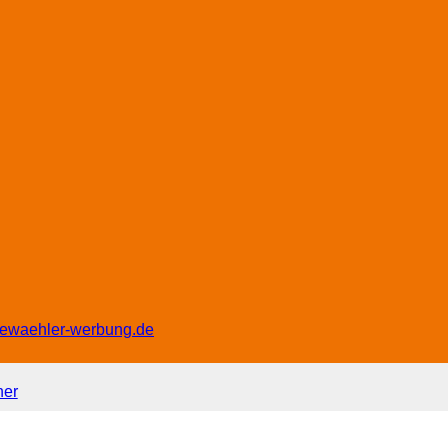
eiewaehler-werbung.de
ner