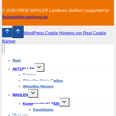
© 2026 FREIE WÄHLER Landkreis Gießen | supported by
freiewaehler-werbung.de
WordPress Cookie Hinweis von Real Cookie
Banner
Start
Untermenü
AKTUELLES
umschalten
Termine
Aktuelles Kreis Gießen
Aktuelles Hessen
Untermenü
WAHLEN
umschalten
Untermenü
Kommunalwahl 2026
umschalten
Kandidaten
Über uns