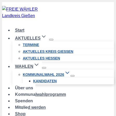
Zum
Inhalt
springen
Start
AKTUELLES
TERMINE
AKTUELLES KREIS GIESSEN
AKTUELLES HESSEN
WAHLEN
KOMMUNALWAHL 2026
KANDIDATEN
Über uns
Kommunalwahlprogramm
Spenden
Mitglied werden
Shop