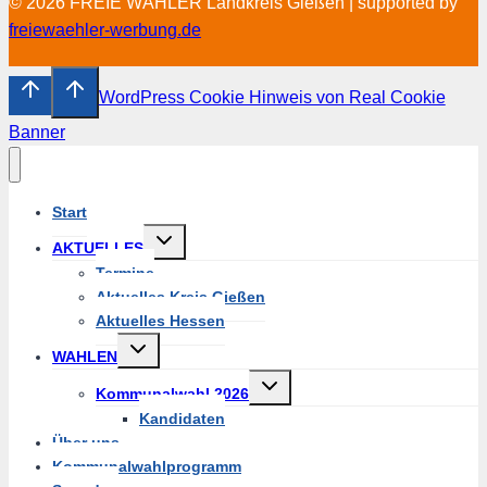
© 2026 FREIE WÄHLER Landkreis Gießen | supported by
freiewaehler-werbung.de
WordPress Cookie Hinweis von Real Cookie
Banner
Start
Untermenü
AKTUELLES
umschalten
Termine
Aktuelles Kreis Gießen
Aktuelles Hessen
Untermenü
WAHLEN
umschalten
Untermenü
Kommunalwahl 2026
umschalten
Kandidaten
Über uns
Kommunalwahlprogramm