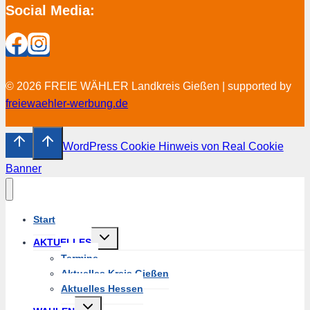
Social Media:
© 2026 FREIE WÄHLER Landkreis Gießen | supported by
freiewaehler-werbung.de
WordPress Cookie Hinweis von Real Cookie
Banner
Start
Untermenü
AKTUELLES
umschalten
Termine
Aktuelles Kreis Gießen
Aktuelles Hessen
Untermenü