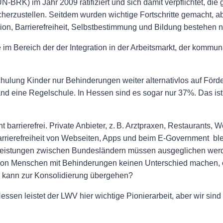
BRK) im Jahr 2009 ratifiziert und sich damit verpflichtet, die 
erzustellen. Seitdem wurden wichtige Fortschritte gemacht, a
on, Barrierefreiheit, Selbstbestimmung und Bildung bestehen na
e im Bereich der der Integration in der Arbeitsmarkt, der kommuna
chulung Kinder nur Behinderungen weiter alternativlos auf Förd
nd eine Regelschule. In Hessen sind es sogar nur 37%. Das ist
barrierefrei. Private Anbieter, z. B. Arztpraxen, Restaurants, 
r Barrierefreiheit von Webseiten, Apps und beim E-Government bl
d Leistungen zwischen Bundesländern müssen ausgeglichen wer
 von Menschen mit Behinderungen keinen Unterschied machen, 
g“ und kann zur Konsolidierung übergehen?
sen leistet der LWV hier wichtige Pionierarbeit, aber wir sind 