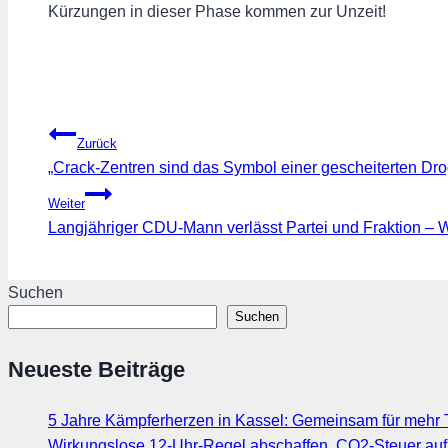
Kürzungen in dieser Phase kommen zur Unzeit!
Beitragsnavigation
Zurück
„Crack-Zentren sind das Symbol einer gescheiterten Droge
Weiter
Langjähriger CDU-Mann verlässt Partei und Fraktion 
Suchen
Suchen
Neueste Beiträge
5 Jahre Kämpferherzen in Kassel: Gemeinsam für mehr T
Wirkungslose 12-Uhr-Regel abschaffen, CO2-Steuer au