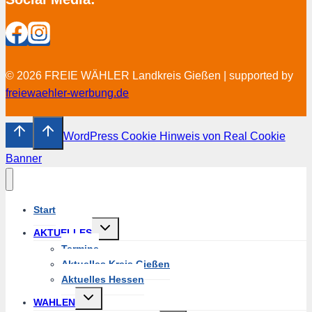
© 2026 FREIE WÄHLER Landkreis Gießen | supported by
freiewaehler-werbung.de
WordPress Cookie Hinweis von Real Cookie
Banner
Start
Untermenü
AKTUELLES
umschalten
Termine
Aktuelles Kreis Gießen
Aktuelles Hessen
Untermenü
WAHLEN
umschalten